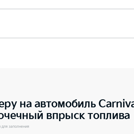
еру на автомобиль
Carniv
точечный впрыск топлива
ы для заполнения