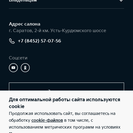
Владельцам
Адрес салонa
г. Саратов, 2-й км. Усть-Курдюмского шоссе
+7 (8452) 57-07-56
Соцсети
Заказать звонок
Для оптимальной работы сайта используются
cookie
Продолжая использовать сайт, вы соглашаетесь на
© 2026 Юридические лица ООО «Элвис-КМ» (Фактический
адрес: г. Саратов, 2-й км. Усть-Курдюмского шоссе; Телефон: +7
обработку
cookie-файлов
в том числе, с
(8452) 57-07-56; ИНН: 6453077130; ОГРН: 1046405308685), ООО
использованием метрических программ на условиях
«Киа Россия и СНГ» (Фактический адрес: г.Москва, Валовая 26;
Телефон: 8 800 301 08 80; ИНН: 7728674093; ОГРН: