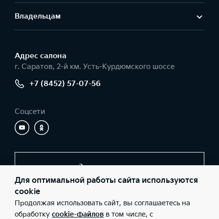
Владельцам
Адрес салонa
г. Саратов, 2-й км. Усть-Курдюмского шоссе
+7 (8452) 57-07-56
Соцсети
Заказать звонок
Для оптимальной работы сайта используются
cookie
Продолжая использовать сайт, вы соглашаетесь на
© 2026 Юридические лица ООО «Элвис-КМ» (Фактический
адрес: г. Саратов, 2-й км. Усть-Курдюмского шоссе; Телефон: +7
обработку
cookie-файлов
в том числе, с