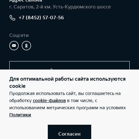
Адрес салонa
г. Саратов, 2-й км. Усть-Курдюмского шоссе
+7 (8452) 57-07-56
Соцсети
Заказать звонок
Для оптимальной работы сайта используются
cookie
Продолжая использовать сайт, вы соглашаетесь на
© 2026 Юридические лица ООО «Элвис-КМ» (Фактический
адрес: г. Саратов, 2-й км. Усть-Курдюмского шоссе; Телефон: +7
обработку
cookie-файлов
в том числе, с
(8452) 57-07-56; ИНН: 6453077130; ОГРН: 1046405308685), ООО
использованием метрических программ на условиях
«Киа Россия и СНГ» (Фактический адрес: г.Москва, Валовая 26;
Телефон: 8 800 301 08 80; ИНН: 7728674093; ОГРН:
Политики
5087746291760) ведут деятельность на территории РФ в
соответствии с законодательством РФ. Реализуемые товары
доступны к получению на территории РФ. Информация о
соответствующих моделях и комплектациях и их наличии, ценах,
Согласен
возможных выгодах и условиях приобретения доступна у