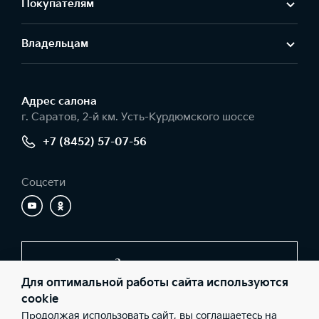
Покупателям
Владельцам
Адрес салонa
г. Саратов, 2-й км. Усть-Курдюмского шоссе
+7 (8452) 57-07-56
Соцсети
Заказать звонок
Для оптимальной работы сайта используются
cookie
Продолжая использовать сайт, вы соглашаетесь на
© 2026 Юридические лица ООО «Элвис-КМ» (Фактический