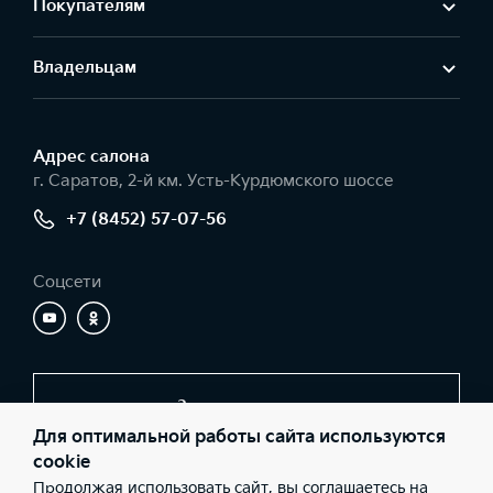
Покупателям
Владельцам
Адрес салонa
г. Саратов, 2-й км. Усть-Курдюмского шоссе
+7 (8452) 57-07-56
Соцсети
Заказать звонок
Для оптимальной работы сайта используются
cookie
Продолжая использовать сайт, вы соглашаетесь на
© 2026 Юридические лица ООО «Элвис-КМ» (Фактический