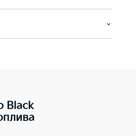
o Black
оплива