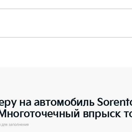
еру на автомобиль
Sorent
5 Многоточечный впрыск т
ы для заполнения