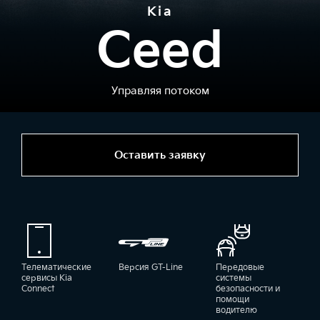
Kia
Ceed
Управляя потоком
Оставить заявку
Телематические
Версия GT-Line
Передовые
сервисы Kia
системы
Connect
безопасности и
помощи
водителю