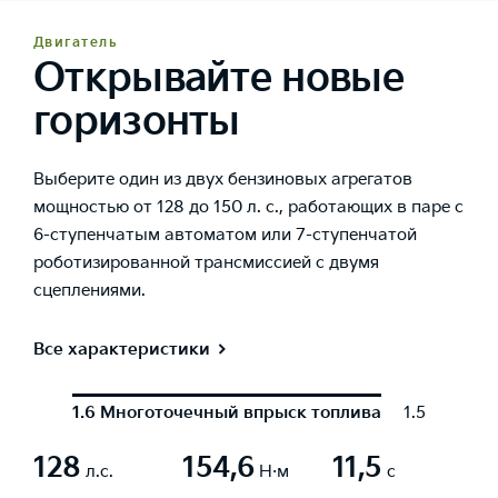
Двигатель
Открывайте новые
горизонты
Выберите один из двух бензиновых агрегатов
мощностью от 128 до 150 л. с., работающих в паре с
6-ступенчатым автоматом или 7-ступенчатой
роботизированной трансмиссией с двумя
сцеплениями.
Все характеристики
1.6 Многоточечный впрыск топлива
1.5 с турб
128
154,6
11,5
л.с.
Н·м
с