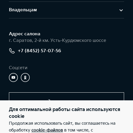
Владельцам
Адрес салонa
г. Саратов, 2-й км. Усть-Курдюмского шоссе
+7 (8452) 57-07-56
Соцсети
Заказать звонок
Для оптимальной работы сайта используются
cookie
Продолжая использовать сайт, вы соглашаетесь на
© 2026 Юридические лица ООО «Элвис-КМ» (Фактический
адрес: г. Саратов, 2-й км. Усть-Курдюмского шоссе; Телефон: +7
обработку
cookie-файлов
в том числе, с