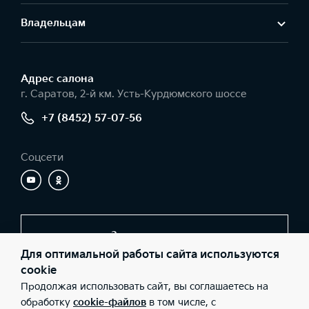
Владельцам
Адрес салонa
г. Саратов, 2-й км. Усть-Курдюмского шоссе
+7 (8452) 57-07-56
Соцсети
Заказать звонок
Для оптимальной работы сайта используются
cookie
Продолжая использовать сайт, вы соглашаетесь на
© 2026 Юридические лица ООО «Элвис-КМ» (Фактический
адрес: г. Саратов, 2-й км. Усть-Курдюмского шоссе; Телефон: +7
обработку
cookie-файлов
в том числе, с